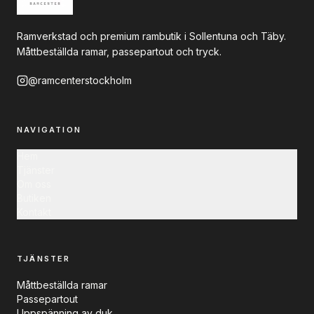
Ramverkstad och premium rambutik i Sollentuna och Täby.
Måttbeställda ramar, passepartout och tryck.
@ramcenterstockholm
NAVIGATION
Hem
Tjänster
Om oss
Butiken
Kontakt
TJÄNSTER
Måttbeställda ramar
Passepartout
Uppspänning av duk