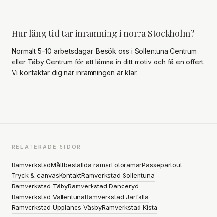
Hur lång tid tar inramning i norra Stockholm?
Normalt 5–10 arbetsdagar. Besök oss i Sollentuna Centrum
eller Täby Centrum för att lämna in ditt motiv och få en offert.
Vi kontaktar dig när inramningen är klar.
RELATERADE SIDOR
Ramverkstad
Måttbeställda ramar
Fotoramar
Passepartout
Tryck & canvas
Kontakt
Ramverkstad Sollentuna
Ramverkstad Täby
Ramverkstad Danderyd
Ramverkstad Vallentuna
Ramverkstad Järfälla
Ramverkstad Upplands Väsby
Ramverkstad Kista