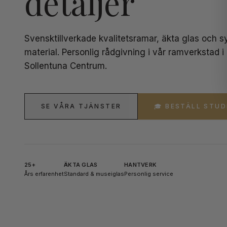
detaljer
Svensktillverkade kvalitetsramar, äkta glas och sy
material. Personlig rådgivning i vår ramverkstad i
Sollentuna Centrum.
SE VÅRA TJÄNSTER
🎓 BESTÄLL STU
25+
ÄKTA GLAS
HANTVERK
Års erfarenhet
Standard & museiglas
Personlig service