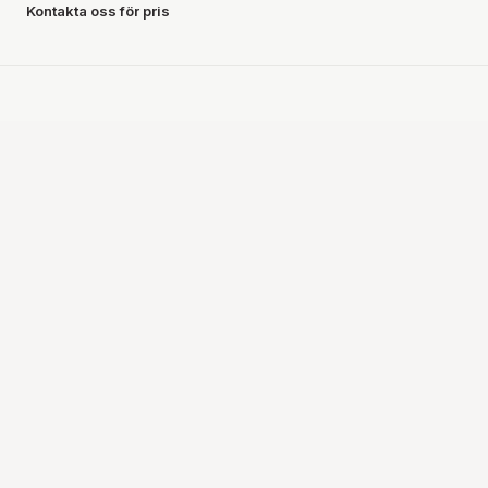
Kontakta oss för pris
Hittar du inte vad du letar efter?
Vi hjälper dig hitta rätt tavla. Besök oss i butiken eller
kontakta oss.
KONTAKTA OSS