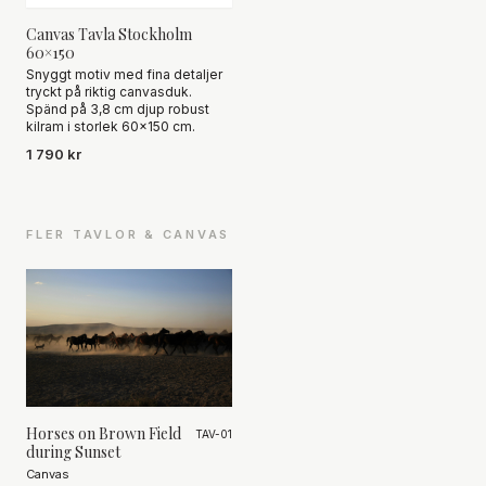
Canvas Tavla Stockholm
60×150
Snyggt motiv med fina detaljer
tryckt på riktig canvasduk.
Spänd på 3,8 cm djup robust
kilram i storlek 60×150 cm.
1 790 kr
FLER TAVLOR & CANVAS
Horses on Brown Field
TAV-01
during Sunset
Canvas