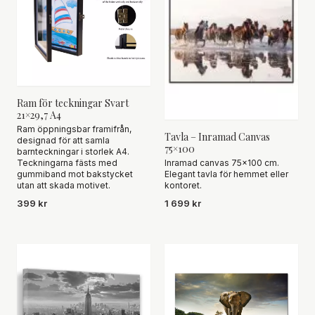
Ram för teckningar Svart
21×29,7 A4
Ram öppningsbar framifrån,
Tavla – Inramad Canvas
designad för att samla
75×100
barnteckningar i storlek A4.
Inramad canvas 75×100 cm.
Teckningarna fästs med
Elegant tavla för hemmet eller
gummiband mot bakstycket
kontoret.
utan att skada motivet.
1 699 kr
399 kr